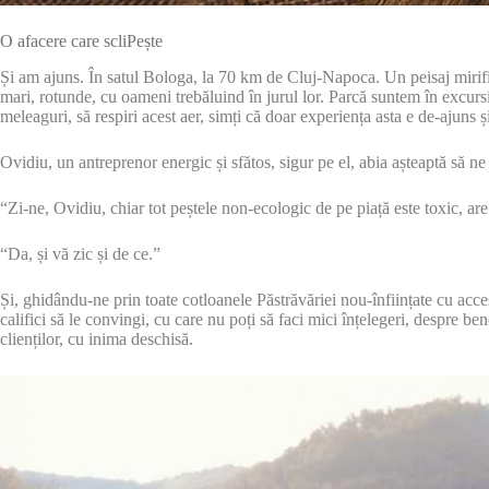
O afacere care scliPește
Și am ajuns. În satul Bologa, la 70 km de Cluj-Napoca. Un peisaj mirific
mari, rotunde, cu oameni trebăluind în jurul lor. Parcă suntem în excur
meleaguri, să respiri acest aer, simți că doar experiența asta e de-ajuns ș
Ovidiu, un antreprenor energic și sfătos, sigur pe el, abia așteaptă să n
“Zi-ne, Ovidiu, chiar tot peștele non-ecologic de pe piață este toxic, ar
“Da, și vă zic și de ce.”
Și, ghidându-ne prin toate cotloanele Păstrăvăriei nou-înființate cu acces
califici să le convingi, cu care nu poți să faci mici înțelegeri, despre be
clienților, cu inima deschisă.