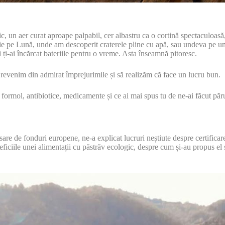
, un aer curat aproape palpabil, cer albastru ca o cortină spectaculoasă
sie pe Lună, unde am descoperit craterele pline cu apă, sau undeva pe un
i ți-ai încărcat bateriile pentru o vreme. Asta înseamnă pitoresc.
e revenim din admirat împrejurimile și să realizăm că face un lucru bun.
e formol, antibiotice, medicamente și ce ai mai spus tu de ne-ai făcut pă
are de fonduri europene, ne-a explicat lucruri neștiute despre certificare
neficiile unei alimentații cu păstrăv ecologic, despre cum și-au propus el 