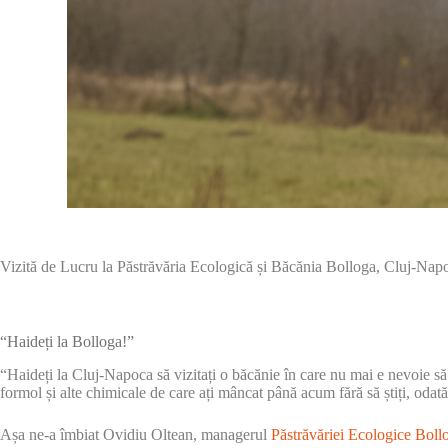
Vizită de Lucru la Păstrăvăria Ecologică și Băcănia Bolloga, Cluj-Nap
“Haideți la Bolloga!”
“Haideți la Cluj-Napoca să vizitați o băcănie în care nu mai e nevoie să c
formol și alte chimicale de care ați mâncat până acum fără să știți, oda
Așa ne-a îmbiat Ovidiu Oltean, managerul
Păstrăvăriei Ecologice Boll