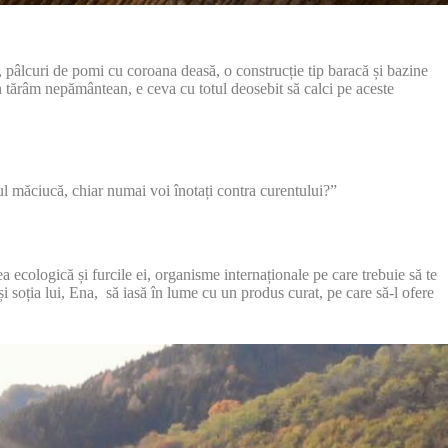
, pâlcuri de pomi cu coroana deasă, o construcție tip baracă și bazine
 tărâm nepământean, e ceva cu totul deosebit să calci pe aceste
rul măciucă, chiar numai voi înotați contra curentului?”
a ecologică și furcile ei, organisme internaționale pe care trebuie să te
și soția lui, Ena, să iasă în lume cu un produs curat, pe care să-l ofere