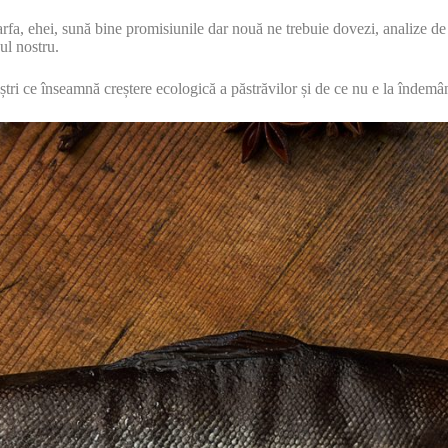
arfa, ehei, sună bine promisiunile dar nouă ne trebuie dovezi, analize de 
ul nostru.
i ce înseamnă creștere ecologică a păstrăvilor și de ce nu e la îndemân