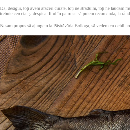
Da, desigur, toți avem afaceri curate, toți ne străduim, toți ne lăudăm m
trebuie cercetat și despicat firul în patru ca să putem recomanda, la rând
Ne-am propus să ajungem la Păstrăvăria Bolloga, să vedem cu ochii noștr