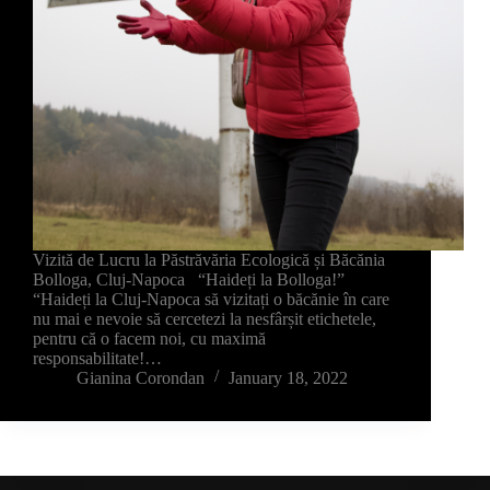
Vizită de Lucru la Păstrăvăria Ecologică și Băcănia
Bolloga, Cluj-Napoca “Haideți la Bolloga!”
“Haideți la Cluj-Napoca să vizitați o băcănie în care
nu mai e nevoie să cercetezi la nesfârșit etichetele,
pentru că o facem noi, cu maximă
responsabilitate!…
Gianina Corondan
January 18, 2022