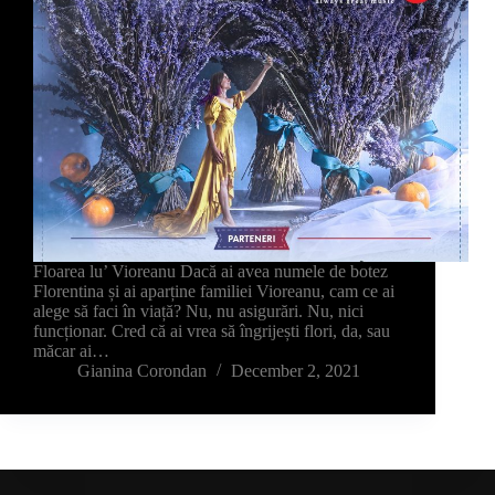
Floarea lu’ Vioreanu Dacă ai avea numele de botez
Florentina și ai aparține familiei Vioreanu, cam ce ai
alege să faci în viață? Nu, nu asigurări. Nu, nici
funcționar. Cred că ai vrea să îngrijești flori, da, sau
măcar ai…
Gianina Corondan
December 2, 2021