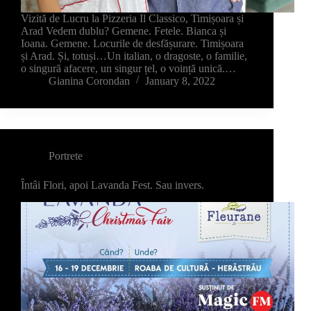
Vizită de Lucru la Pizzeria Il Classico, Timișoara și
Arad Vedem dublu? Gemene. Fetele. Bianca și
Ioana. Gemene. Locurile de desfășurare. Timișoara
și Arad. Și, totuși…Un italian, o dragoste, o familie,
o singură afacere, un singur țel, o voință unică.…
Gianina Corondan
January 8, 2022
Portrete
Întâi Flori, apoi Lavanda Fest. Sau invers.