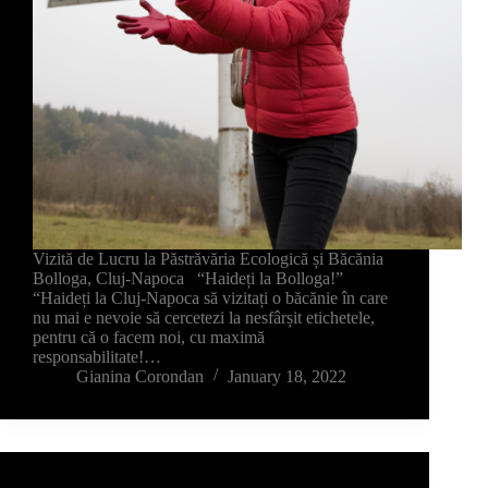
Vizită de Lucru la Păstrăvăria Ecologică și Băcănia
Bolloga, Cluj-Napoca “Haideți la Bolloga!”
“Haideți la Cluj-Napoca să vizitați o băcănie în care
nu mai e nevoie să cercetezi la nesfârșit etichetele,
pentru că o facem noi, cu maximă
responsabilitate!…
Gianina Corondan
January 18, 2022