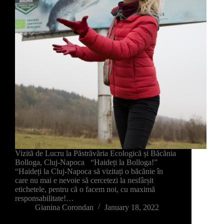
Vizită de Lucru la Păstrăvăria Ecologică și Băcănia
Bolloga, Cluj-Napoca “Haideți la Bolloga!”
“Haideți la Cluj-Napoca să vizitați o băcănie în
care nu mai e nevoie să cercetezi la nesfârșit
etichetele, pentru că o facem noi, cu maximă
responsabilitate!…
Gianina Corondan
January 18, 2022