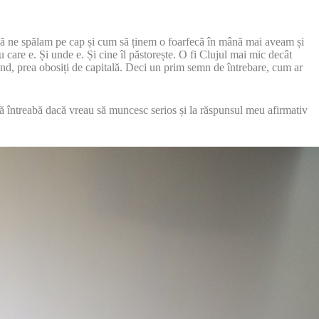
ă ne spălam pe cap și cum să ținem o foarfecă în mână mai aveam și
care e. Și unde e. Și cine îl păstorește. O fi Clujul mai mic decât
rând, prea obosiți de capitală. Deci un prim semn de întrebare, cum ar
mă întreabă dacă vreau să muncesc serios și la răspunsul meu afirmativ