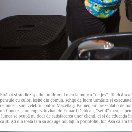
Străbat și studiez spațiul, în drumul meu la munca “de jos”, fiindcă scafe
pensule cu culori ieșite din comun, schițe de lucru urmărite și executate 
recunosc, sunt celebrii coafori Mazella și Palmer, am prezentat o demonst
un francez și un englez invitați de Eduard Dabican, “șeful” meu, capete 
lumea se ocupă nu doar de satisfacerea unor clienti, ci și de educația î
ca stiliști din toată țara să adauge noutăți în portofoliul lor. Așa că am tr