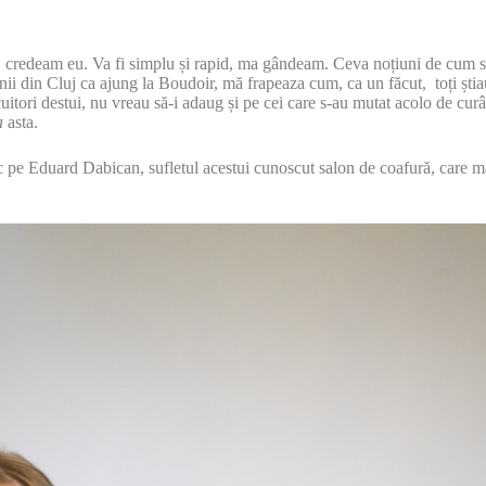
 credeam eu. Va fi simplu și rapid, ma gândeam. Ceva noțiuni de cum s
 din Cluj ca ajung la Boudoir, mă frapeaza cum, ca un făcut, toți știau 
cuitori destui, nu vreau să-i adaug și pe cei care s-au mutat acolo de cu
a
asta.
nesc pe Eduard Dabican, sufletul acestui cunoscut salon de coafură, care 