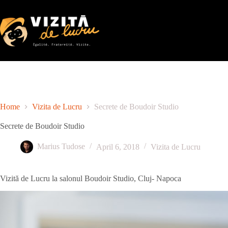
Skip
to
content
Home
Vizita de Lucru
Secrete de Boudoir Studio
Secrete de Boudoir Studio
Marius Tudose
April 6, 2018
Vizita de Lucru
Vizită de Lucru la salonul Boudoir Studio, Cluj- Napoca