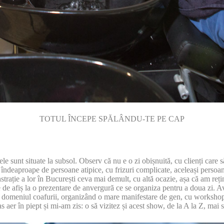
TOTUL ÎNCEPE SPĂLÂNDU-TE PE CAP
le sunt situate la subsol. Observ că nu e o zi obișnuită, cu clienți care 
îndeaproape de persoane atipice, cu frizuri complicate, aceleași persoane 
rație a lor în București ceva mai demult, cu altă ocazie, așa că am rețin
de afiș la o prezentare de anvergură ce se organiza pentru a doua zi. Av
n domeniul coafurii, organizând o mare manifestare de gen, cu workshop-u
as aer în piept și mi-am zis: o să vizitez și acest show, de la A la Z, mai s