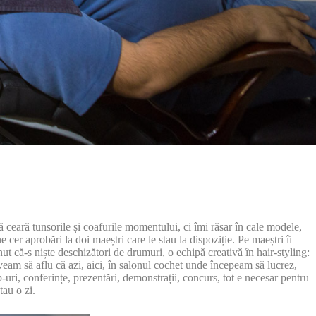
să ceară tunsorile și coafurile momentului, ci îmi răsar în cale modele,
cer aprobări la doi maeștri care le stau la dispoziție. Pe maeștri îi
ut că-s niște deschizători de drumuri, o echipă creativă în hair-styling:
eam să aflu că azi, aici, în salonul cochet unde începeam să lucrez,
ri, conferințe, prezentări, demonstrații, concurs, tot e necesar pentru
tau o zi.