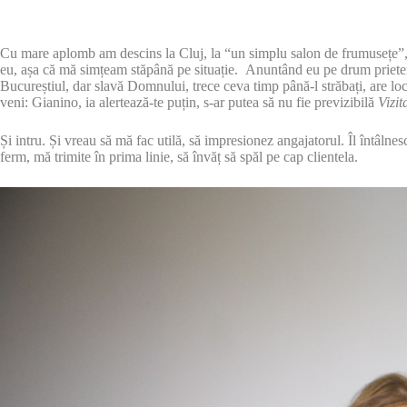
Cu mare aplomb am descins la Cluj, la “un simplu salon de frumusețe”,
eu, așa că mă simțeam stăpână pe situație. Anuntând eu pe drum prietenii
Bucureștiul, dar slavă Domnului, trece ceva timp până-l străbați, are lo
veni: Gianino, ia alertează-te puțin, s-ar putea să nu fie previzibilă
Vizit
Și intru. Și vreau să mă fac utilă, să impresionez angajatorul. Îl întâl
ferm, mă trimite în prima linie, să învăț să spăl pe cap clientela.