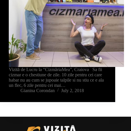
Vizită de Lucru la “CizmăriaMea”, Craiova Sa fii
cizmar e o chestiune de zile. 10 zile pentru cei care
habar nu au cum se jupoaie talpile si nu stiu ce e ala
un flec, 6 zile pentru cei mai…
Gianina Corondan
July 2, 2018