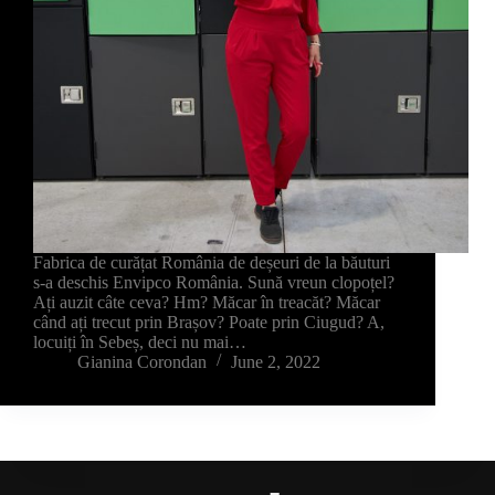
Fabrica de curățat România de deșeuri de la băuturi
s-a deschis Envipco România. Sună vreun clopoțel?
Ați auzit câte ceva? Hm? Măcar în treacăt? Măcar
când ați trecut prin Brașov? Poate prin Ciugud? A,
locuiți în Sebeș, deci nu mai…
Gianina Corondan
June 2, 2022