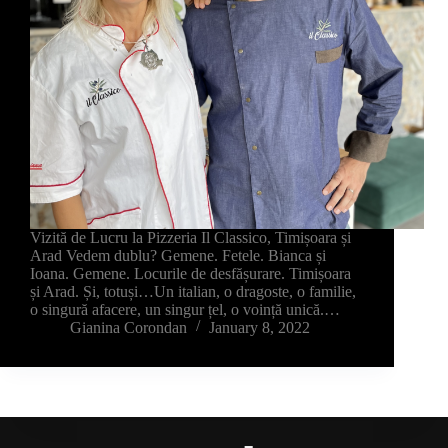
Vizită de Lucru la Pizzeria Il Classico, Timișoara și
Arad Vedem dublu? Gemene. Fetele. Bianca și
Ioana. Gemene. Locurile de desfășurare. Timișoara
și Arad. Și, totuși…Un italian, o dragoste, o familie,
o singură afacere, un singur țel, o voință unică.…
Gianina Corondan
January 8, 2022