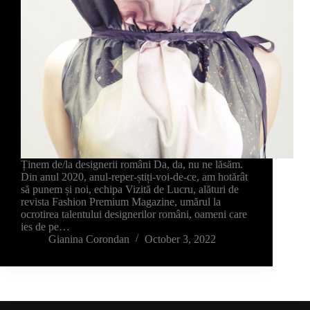
Ținem de/la designerii români Da, da, nu ne lăsăm.
Din anul 2020, anul-reper-știți-voi-de-ce, am hotărât
să punem și noi, echipa Vizită de Lucru, alături de
revista Fashion Premium Magazine, umărul la
ocrotirea talentului designerilor români, oameni care
ies de pe…
Gianina Corondan
October 3, 2022