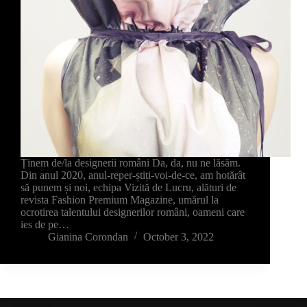
Ținem de/la designerii români Da, da, nu ne lăsăm.
Din anul 2020, anul-reper-știți-voi-de-ce, am hotărât
să punem și noi, echipa Vizită de Lucru, alături de
revista Fashion Premium Magazine, umărul la
ocrotirea talentului designerilor români, oameni care
ies de pe…
Gianina Corondan
October 3, 2022