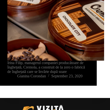
Irina Filip, managerul companiei producătoare de
înghețată, Cremola, a construit de la zero o fabrică
de înghețată care se învârte după soare
Gianina Corondan
September 23, 2020