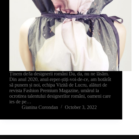
Ținem de/la designerii români Da, da, nu ne lăsăm.
Din anul 2020, anul-reper-știți-voi-de-ce, am hotărât
să punem și noi, echipa Vizită de Lucru, alături de
revista Fashion Premium Magazine, umărul la
ocrotirea talentului designerilor români, oameni care
ies de pe…
Gianina Corondan
October 3, 2022