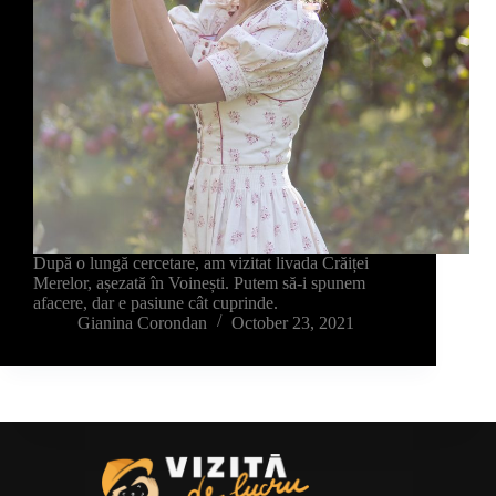
După o lungă cercetare, am vizitat livada Crăiței
Merelor, așezată în Voinești. Putem să-i spunem
afacere, dar e pasiune cât cuprinde.
Gianina Corondan
October 23, 2021