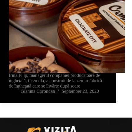
Irina Filip, managerul companiei producătoare de
înghețată, Cremola, a construit de la zero o fabrică
de înghețată care se învârte după soare
Gianina Corondan
September 23, 2020