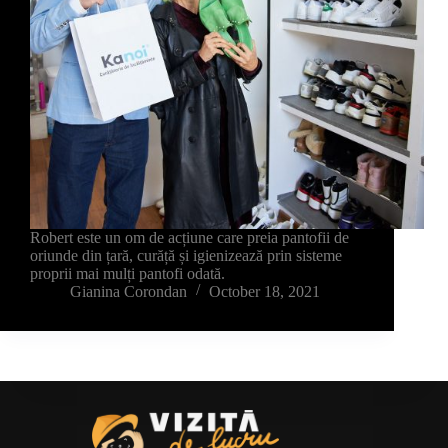
Robert este un om de acțiune care preia pantofii de
oriunde din țară, curăță și igienizează prin sisteme
proprii mai mulți pantofi odată.
Gianina Corondan
October 18, 2021