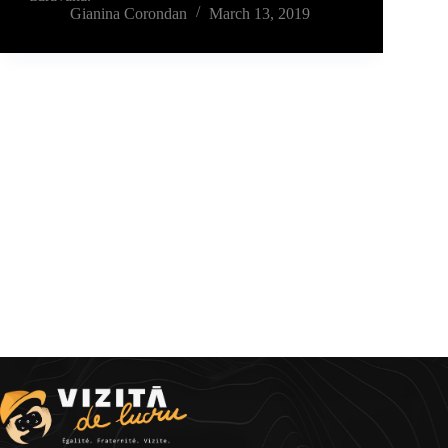
Gianina Corondan
March 13, 2019