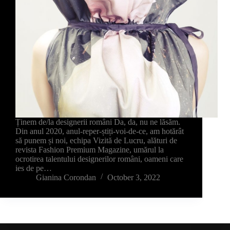
Ținem de/la designerii români Da, da, nu ne lăsăm.
Din anul 2020, anul-reper-știți-voi-de-ce, am hotărât
să punem și noi, echipa Vizită de Lucru, alături de
revista Fashion Premium Magazine, umărul la
ocrotirea talentului designerilor români, oameni care
ies de pe…
Gianina Corondan
October 3, 2022