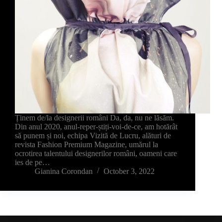
Ținem de/la designerii români Da, da, nu ne lăsăm.
Din anul 2020, anul-reper-știți-voi-de-ce, am hotărât
să punem și noi, echipa Vizită de Lucru, alături de
revista Fashion Premium Magazine, umărul la
ocrotirea talentului designerilor români, oameni care
ies de pe…
Gianina Corondan
October 3, 2022