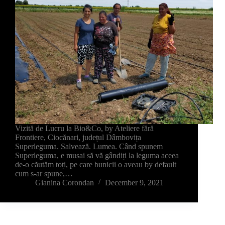
Vizită de Lucru la Bio&Co, by Ateliere fără
Frontiere, Ciocănari, județul Dâmbovița
Superleguma. Salvează. Lumea. Când spunem
Superleguma, e musai să vă gândiți la leguma aceea
de-o căutăm toți, pe care bunicii o aveau by default
cum s-ar spune,…
Gianina Corondan
December 9, 2021