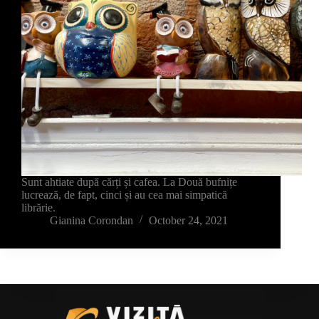
Sunt ahtiate după cărți și cafea. La Două bufnițe
lucrează, de fapt, cinci și au cea mai simpatică
librărie.
Gianina Corondan
October 24, 2021