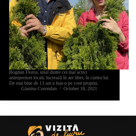
Bogdan Florea, unul dintre cei mai activi
antreprenori locali, lucrează în aer liber, în curtea lui.
De mai bine de 13 ani a luat-o pe cont propriu.
Gianina Corondan
October 18, 2021