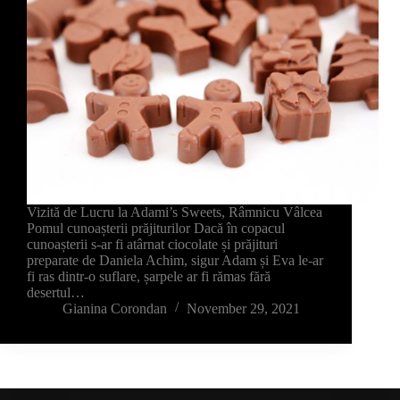
Vizită de Lucru la Adami’s Sweets, Râmnicu Vâlcea
Pomul cunoașterii prăjiturilor Dacă în copacul
cunoașterii s-ar fi atârnat ciocolate și prăjituri
preparate de Daniela Achim, sigur Adam și Eva le-ar
fi ras dintr-o suflare, șarpele ar fi rămas fără
desertul…
Gianina Corondan
November 29, 2021