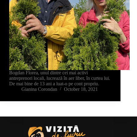
Bogdan Florea, unul dintre cei mai activi
antreprenori locali, lucrează în aer liber, în curtea lui.
De mai bine de 13 ani a luat-o pe cont propriu.
Gianina Corondan
October 18, 2021