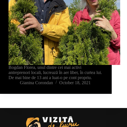
Bogdan Florea, unul dintre cei mai activi
antreprenori locali, lucrează în aer liber, în curtea lui.
De mai bine de 13 ani a luat-o pe cont propriu.
Gianina Corondan
October 18, 2021