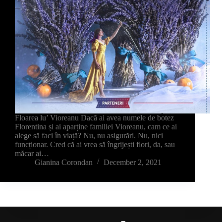
Floarea lu’ Vioreanu Dacă ai avea numele de botez
Florentina și ai aparține familiei Vioreanu, cam ce ai
alege să faci în viață? Nu, nu asigurări. Nu, nici
funcționar. Cred că ai vrea să îngrijești flori, da, sau
măcar ai…
Gianina Corondan
December 2, 2021