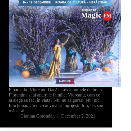
Floarea lu’ Vioreanu Dacă ai avea numele de botez
Florentina și ai aparține familiei Vioreanu, cam ce
ai alege să faci în viață? Nu, nu asigurări. Nu, nici
funcționar. Cred că ai vrea să îngrijești flori, da, sau
măcar ai…
Gianina Corondan
December 2, 2021