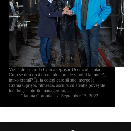
Vizită de Lucru la Crama Oprișor Ucenicul la atac
Cum se descurcă un neinițiat în ale vinului la muncă,
într-o cramă? Își ia colegi care să știe, merge la
Crama Oprișor, filmează, ascultă cu atenție poveștile
locului și sfaturile managerului,…
Gianina Corondan
September 15, 2022